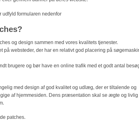
 udfyld formularen nedenfor
tches?
patches og design sammen med vores kvalitets tjenester.
ret på websteder, der har en relativt god placering på søgemaski
t brugere og bør have en online trafik med et godt antal besø
elig med design af god kvalitet og udlæg, der er tiltalende og
ængige af hjemmesiden. Dens præsentation skal se ægte og livlig
um.
ede patches.