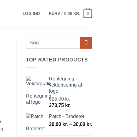
0
LOG IND
KURV /
0,00
KR.
Søg
efter:
TOP RATED PRODUCTS
Rentegning -
vektorisering af
logo
625,00
kr.
Den
Den
373,75
kr.
oprindelige
aktuelle
Patch - Broderet
pris
pris
e
Prisinterval:
var:
20,00
kr.
–
er:
30,00
kr.
en
20,00 kr.
625,00 kr..
373,75 kr..
til