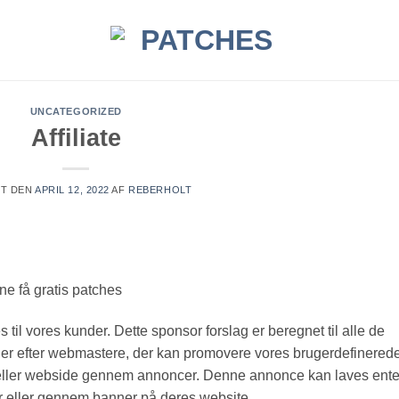
UNCATEGORIZED
Affiliate
ET DEN
APRIL 12, 2022
AF
REBERHOLT
ne få gratis patches
 til vores kunder. Dette sponsor forslag er beregnet til alle de
der efter webmastere, der kan promovere vores brugerdefinered
eller webside gennem annoncer. Denne annonce kan laves ent
ter eller gennem banner på deres website.