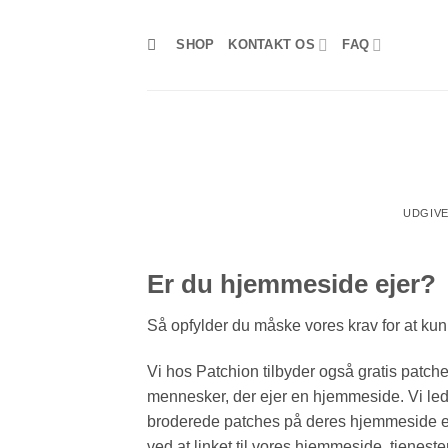
Fortsæt
til
SHOP
KONTAKT OS
FAQ
indhold
UDGIV
Er du hjemmeside ejer?
Så opfylder du måske vores krav for at kun
Vi hos Patchion tilbyder også gratis patches
mennesker, der ejer en hjemmeside. Vi le
broderede patches på deres hjemmeside 
ved at linket til vores hjemmeside, tjenes