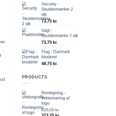
Security -
30,00 kr.
Skuldermærker 2
stk
73,75
kr.
Vagt -
Skuldermærke 2 stk
ner
73,75
kr.
Flag - Danmark
g
broderet
48,75
kr.
PRODUCTS
 ud
Rentegning -
vektorisering af
logo
625,00
kr.
Den
Den
373,75
kr.