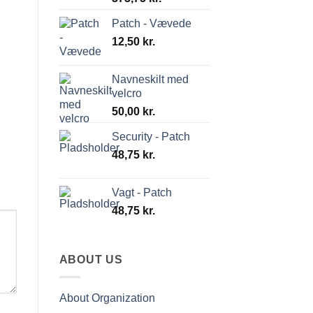
oprindelige
aktuelle
Patch - Vævede
pris
pris
var:
12,50
kr.
er:
625,00 kr..
373,75 kr..
Navneskilt med
velcro
50,00
kr.
Security - Patch
48,75
kr.
Vagt - Patch
48,75
kr.
ABOUT US
About Organization